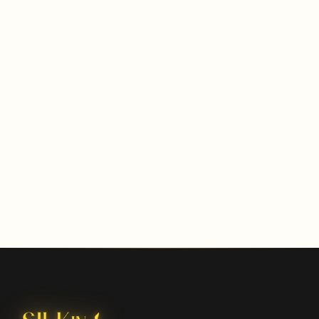
Weichheit und Pflege. Ein vollständiger Leitfaden, um das
perfekte Material für Saison und Stil zu wählen. Made in
Italy aus dem Comasker Distrikt.
NOVEMBER 2025
Comasker Seide: Geschichte, technische
Eigenschaften und warum sie ein Maßstab
ist
Vom Seidendistrikt bis zur Anmutung des Gewebes:
entdecken Sie, wie die Comasker Seide entsteht, ihre
technischen Eigenschaften und die Kriterien, um ein
Qualitätsaccessoire zu erkennen.