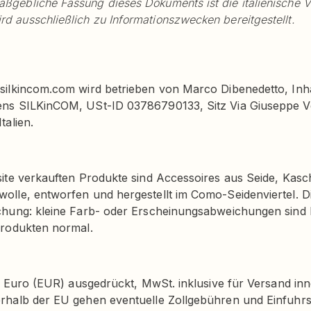
ßgebliche Fassung dieses Dokuments ist die italienische V
d ausschließlich zu Informationszwecken bereitgestellt.
silkincom.com wird betrieben von Marco Dibenedetto, Inh
ns SILKinCOM, USt-ID 03786790133, Sitz Via Giuseppe Ve
talien.
ite verkauften Produkte sind Accessoires aus Seide, Kasc
lle, entworfen und hergestellt im Como-Seidenviertel. Di
chung: kleine Farb- oder Erscheinungsabweichungen sind 
Produkten normal.
in Euro (EUR) ausgedrückt, MwSt. inklusive für Versand in
rhalb der EU gehen eventuelle Zollgebühren und Einfuhrs