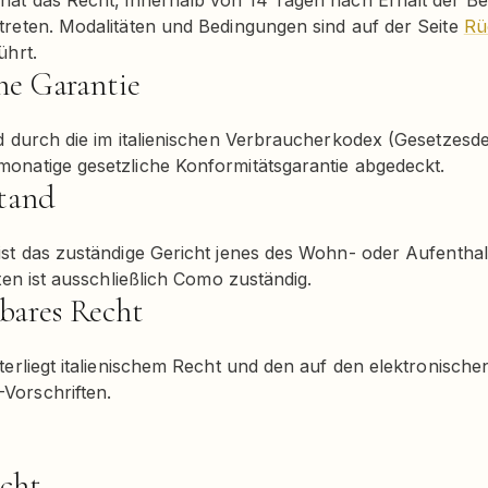
hat das Recht, innerhalb von 14 Tagen nach Erhalt der B
treten. Modalitäten und Bedingungen sind auf der Seite
Rü
ührt.
che Garantie
d durch die im italienischen Verbraucherkodex (Gesetzesd
onatige gesetzliche Konformitätsgarantie abgedeckt.
stand
st das zuständige Gericht jenes des Wohn- oder Aufenthalt
ten ist ausschließlich Como zuständig.
bares Recht
terliegt italienischem Recht und den auf den elektronisch
Vorschriften.
echt