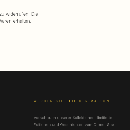
u widerrufen. Die
Waren erhalten.
WERDEN SIE TEIL DER MAISON
Vorschauen unserer Kollektionen, limitierte
Editionen und Geschichten vom Comer See.