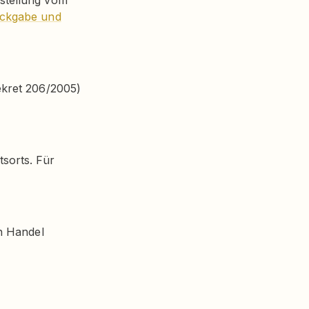
estellung vom
ckgabe und
ekret 206/2005)
sorts. Für
en Handel