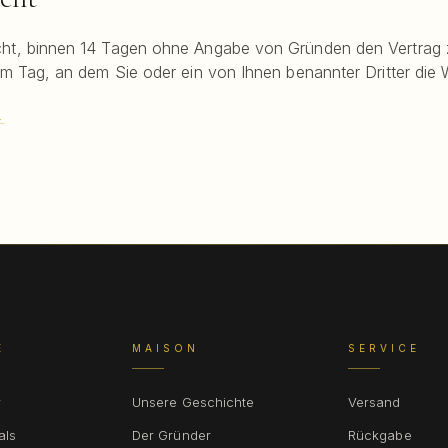
ht, binnen 14 Tagen ohne Angabe von Gründen den Vertrag z
em Tag, an dem Sie oder ein von Ihnen benannter Dritter die 
→
E
MAISON
SERVICE
r
Unsere Geschichte
Versand
als
Der Gründer
Rückgabe