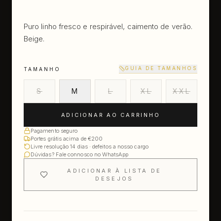
Puro linho fresco e respirável, caimento de verão.
Beige.
GUIA DE TAMANHOS
TAMANHO
S
M
L
XL
XXL
ADICIONAR AO CARRINHO
Pagamento seguro
Portes grátis acima de €200
Livre resolução 14 dias · defeitos a nosso cargo
Dúvidas? Fale connosco no WhatsApp
ADICIONAR À LISTA DE
DESEJOS