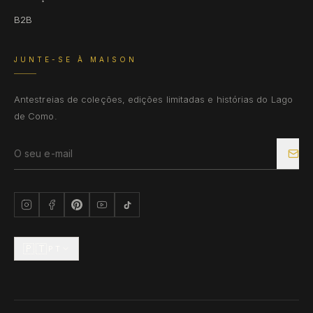
B2B
JUNTE-SE À MAISON
Antestreias de coleções, edições limitadas e histórias do Lago
de Como.
🇵🇹
PT