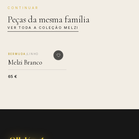
CONTINUAR
Peças da mesma família
VER TODA A COLEÇÃO
MELZI
MADE IN COMO
/
BERMUDA
LINHO
Melzi Branco
65 €