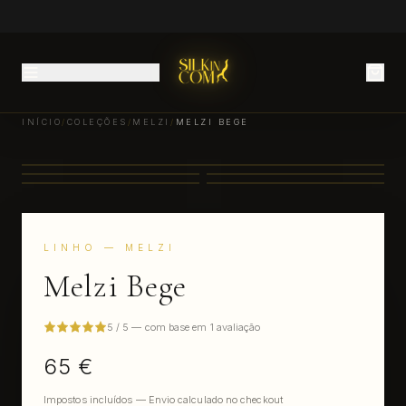
INÍCIO
/
COLEÇÕES
/
MELZI
/
MELZI BEGE
LINHO
— MELZI
Melzi Bege
5 / 5 — com base em 1 avaliação
65 €
Impostos incluídos — Envio calculado no checkout