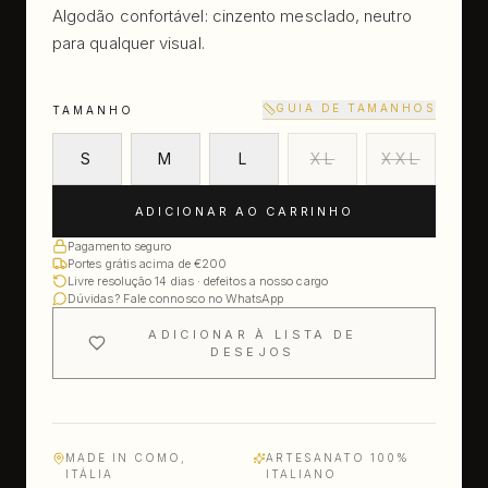
Algodão confortável: cinzento mesclado, neutro
para qualquer visual.
GUIA DE TAMANHOS
TAMANHO
S
M
L
XL
XXL
ADICIONAR AO CARRINHO
Pagamento seguro
Portes grátis acima de €200
Livre resolução 14 dias · defeitos a nosso cargo
Dúvidas? Fale connosco no WhatsApp
ADICIONAR À LISTA DE
DESEJOS
MADE IN COMO,
ARTESANATO 100%
ITÁLIA
ITALIANO