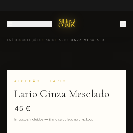
INÍCIO
/
COLEÇÕES
/
LARIO
/
LARIO CINZA MESCLADO
ALGODÃO
— LARIO
Lario Cinza Mesclado
45 €
Impostos incluídos — Envio calculado no checkout