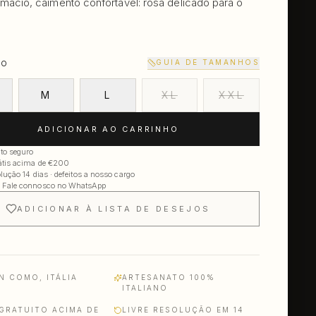
macio, caimento confortável: rosa delicado para o
GUIA DE TAMANHOS
HO
M
L
XL
XXL
ADICIONAR AO CARRINHO
o seguro
rátis acima de €200
olução 14 dias · defeitos a nosso cargo
 Fale connosco no WhatsApp
ADICIONAR À LISTA DE DESEJOS
N COMO, ITÁLIA
ARTESANATO 100%
ITALIANO
GRATUITO ACIMA DE
LIVRE RESOLUÇÃO EM 14