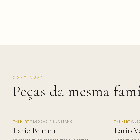
CONTINUAR
Peças da mesma famí
T-SHIRT
/
ALGODÃO / ELASTANO
T-SHIRT
/
ALG
MADE IN COMO
MADE IN 
Lario Branco
Lario V