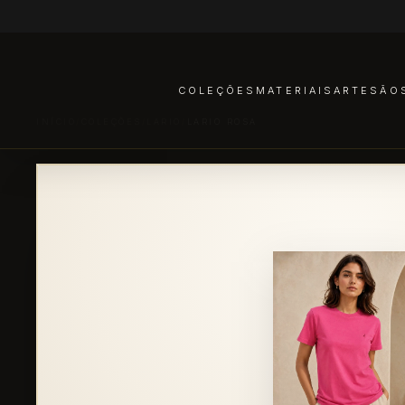
COLEÇÕES
MATERIAIS
ARTESÃO
INÍCIO
/
COLEÇÕES
/
LARIO
/
LARIO ROSA