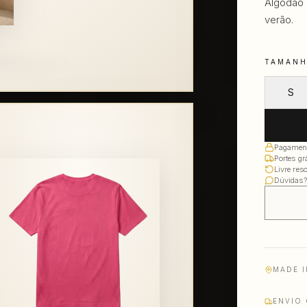
Algodão 
verão.
TAMAN
S
Pagament
Portes g
Livre res
Dúvidas?
MADE I
ENVIO 