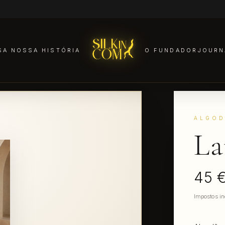
S
A NOSSA HISTÓRIA
O FUNDADOR
JOURN
ALGO
La
45 
Impostos in