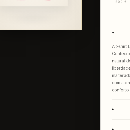
200 €
A t-shirt
Confecio
natural 
liberdad
inaltera
com aten
conforto 