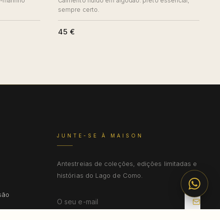
l-marinho
Caimento fluido em algodão: preto essencial,
sempre certo.
45 €
JUNTE-SE À MAISON
Antestreias de coleções, edições limitadas e
histórias do Lago de Como.
isão
ça