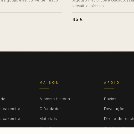
em algodão elástico: verde fresco
Algodão macio, corte cuidado: azu
.
versátil e clássico.
45 €
E
MAISON
APOIO
eda
A nossa história
Envios
e caxemira
O fundador
Devoluções
e caxemira
Materiais
Direito de resc
inho
Artesãos
Cuidado da pe