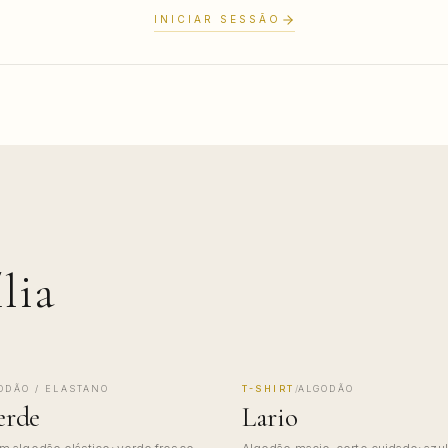
INICIAR SESSÃO
lia
ODÃO / ELASTANO
T-SHIRT
/
ALGODÃO
COMO
MADE IN COMO
erde
Lario