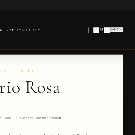
PT
AL
B2B
CONTACTO
DÃO
— LARIO
rio Rosa
€
cluídos — Envio calculado no checkout