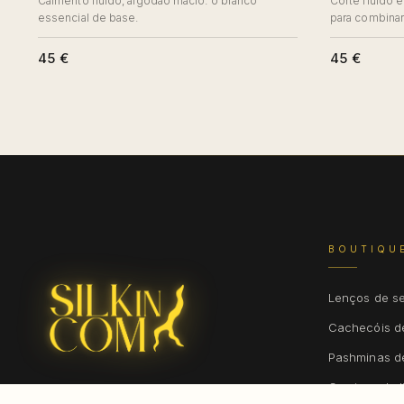
Caimento fluido, algodão macio: o branco
Corte fluido 
essencial de base.
para combinar
45 €
45 €
BOUTIQU
Lenços de s
Cachecóis d
Pashminas d
Camisas de l