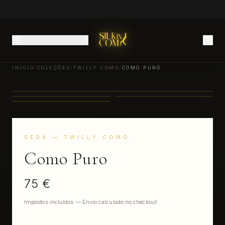
INÍCIO
/
COLEÇÕES
/
TWILLY COMO
/
COMO PURO
SEDA
— TWILLY COMO
Como Puro
75 €
Impostos incluídos — Envio calculado no checkout