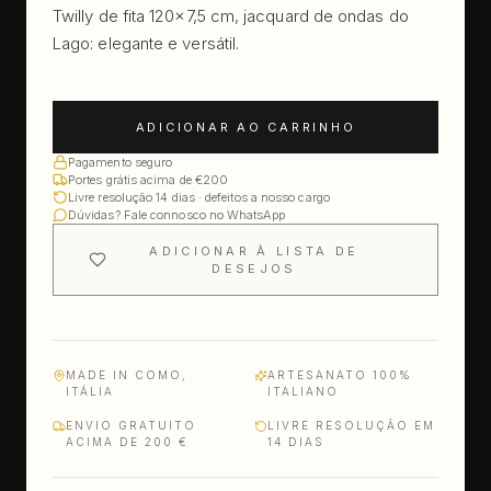
Twilly de fita 120×7,5 cm, jacquard de ondas do
Lago: elegante e versátil.
ADICIONAR AO CARRINHO
Pagamento seguro
Portes grátis acima de €200
Livre resolução 14 dias · defeitos a nosso cargo
Dúvidas? Fale connosco no WhatsApp
ADICIONAR À LISTA DE
DESEJOS
MADE IN COMO,
ARTESANATO 100%
ITÁLIA
ITALIANO
ENVIO GRATUITO
LIVRE RESOLUÇÃO EM
ACIMA DE 200 €
14 DIAS