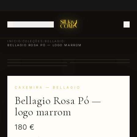
INÍCIO
/
COLEÇÕES
/
BELLAGIO
/
BELLAGIO ROSA PÓ — LOGO MARROM
CAXEMIRA
— BELLAGIO
Bellagio Rosa Pó —
logo marrom
180 €