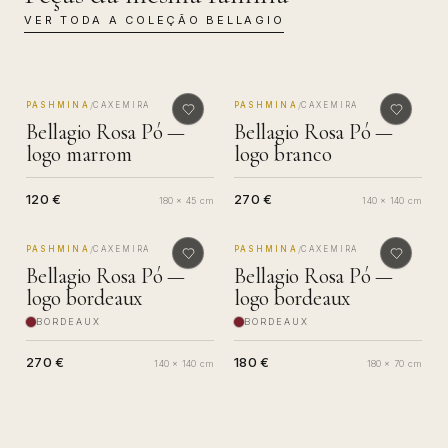
VER TODA A COLEÇÃO
BELLAGIO
MADE IN COMO
MADE IN COMO
/
/
PASHMINA
CAXEMIRA
PASHMINA
CAXEMIRA
Bellagio Rosa Pó —
Bellagio Rosa Pó —
logo marrom
logo branco
120 €
270 €
180 x 45 cm
140 x 140 cm
MADE IN COMO
MADE IN COMO
/
/
PASHMINA
CAXEMIRA
PASHMINA
CAXEMIRA
Bellagio Rosa Pó —
Bellagio Rosa Pó —
logo bordeaux
logo bordeaux
BORDEAUX
BORDEAUX
270 €
180 €
140 x 140 cm
180 x 70 cm