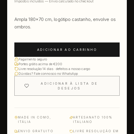
Impostos incluídos — Envio calculado no checkout
Ampla 180×70 cm, logótipo castanho, envolve os
ombros.
ADICIONAR AO CARRINHO
Pagamento seguro
Portes grátis acima de €200
Livre resolução 14 dias · defeitos a nosso cargo
Dúvidas? Fale connosco no WhatsApp
ADICIONAR À LISTA DE
DESEJOS
MADE IN COMO,
ARTESANATO 100%
ITÁLIA
ITALIANO
ENVIO GRATUITO
LIVRE RESOLUÇÃO EM