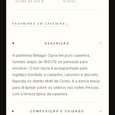
ACIMA DE 200 €
14 DIAS
PASHMINAS EM CAXEMIRA
→
+
DESCRIÇÃO
A pashmina Bellagio Cipria em puro caxemira,
formato amplo de 180×70 cm pensado para
envolver. O tom cipria é acompanhado pelo
logótipo bordado a castanho, caloroso e discreto.
Nascida no distrito têxtil de Como, é a estola macia
para drapejar sobre os ombros nas noites frescas,
com a leveza típica da caxemira.
+
COMPOSIÇÃO E CUIDADO