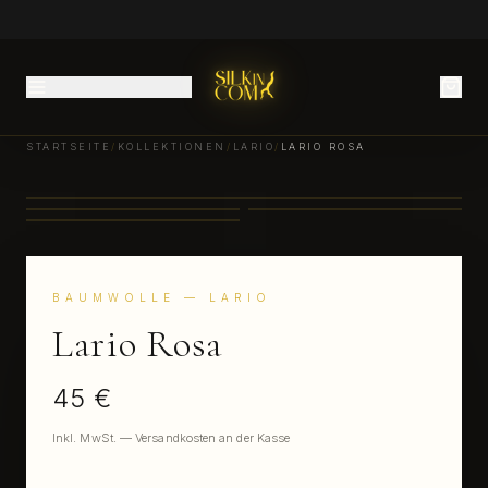
STARTSEITE
/
KOLLEKTIONEN
/
LARIO
/
LARIO ROSA
BAUMWOLLE
— LARIO
Lario Rosa
45 €
Inkl. MwSt. — Versandkosten an der Kasse