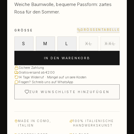
Weiche Baumwolle, bequeme Passform: zartes
Rosa für den Sommer.
GRÖSSENTABELLE
GRÖSSE
S
M
L
XL
XXL
IN DEN WARENKORB
Sichere Zahlung
Gratisversand ab €200
14 Tage Widerruf · Mängel auf unsere Kosten
Fragen? Schreib uns auf WhatsApp
ZUR WUNSCHLISTE HINZUFÜGEN
MADE IN COMO,
100% ITALIENISCHE
ITALIEN
HANDWERKSKUNST