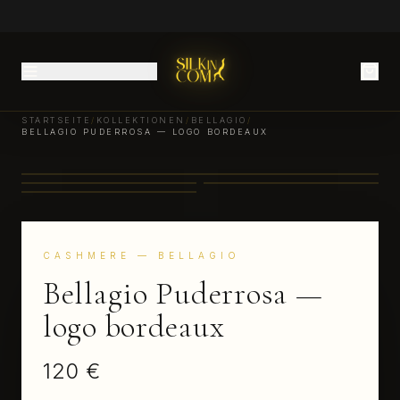
STARTSEITE
/
KOLLEKTIONEN
/
BELLAGIO
/
BELLAGIO PUDERROSA — LOGO BORDEAUX
CASHMERE
— BELLAGIO
Bellagio Puderrosa —
logo bordeaux
120 €