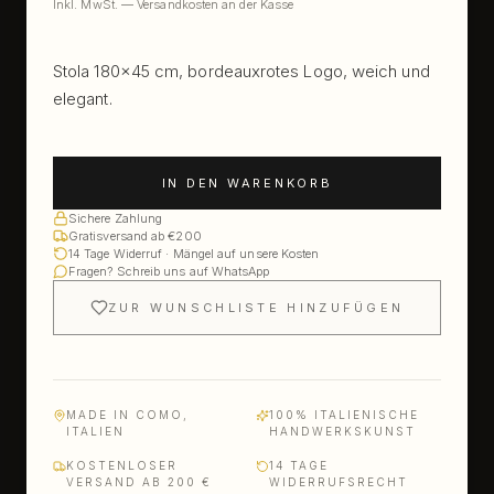
Inkl. MwSt. — Versandkosten an der Kasse
Stola 180×45 cm, bordeauxrotes Logo, weich und
elegant.
IN DEN WARENKORB
Sichere Zahlung
Gratisversand ab €200
14 Tage Widerruf · Mängel auf unsere Kosten
Fragen? Schreib uns auf WhatsApp
ZUR WUNSCHLISTE HINZUFÜGEN
MADE IN COMO,
100% ITALIENISCHE
ITALIEN
HANDWERKSKUNST
KOSTENLOSER
14 TAGE
VERSAND AB 200 €
WIDERRUFSRECHT