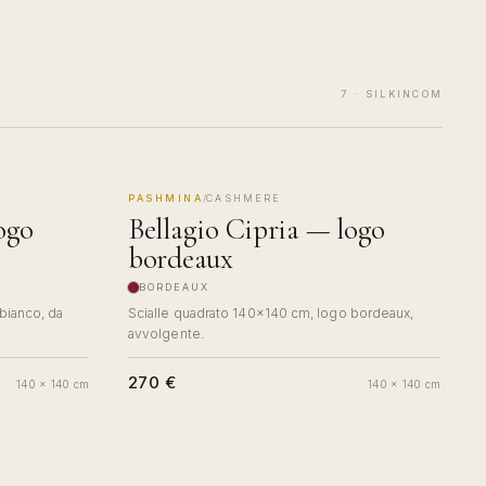
7
· SILKINCOM
PASHMINA
/
CASHMERE
MADE IN COMO
ogo
Bellagio Cipria — logo
bordeaux
BORDEAUX
bianco, da
Scialle quadrato 140×140 cm, logo bordeaux,
avvolgente.
270 €
140 x 140 cm
140 x 140 cm