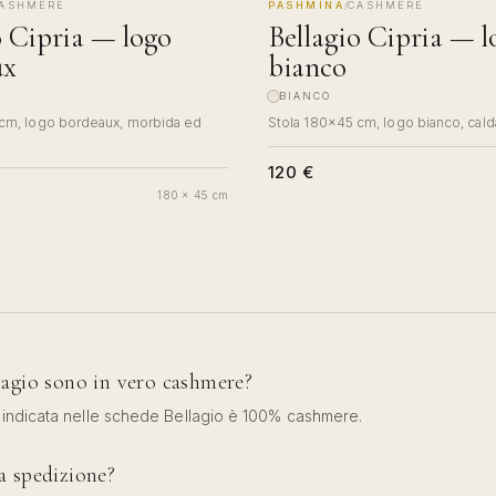
ASHMERE
PASHMINA
/
CASHMERE
COMO
MADE IN COMO
o Cipria — logo
Bellagio Cipria — l
ux
bianco
BIANCO
cm, logo bordeaux, morbida ed
Stola 180×45 cm, logo bianco, cald
120 €
180 x 45 cm
agio sono in vero cashmere?
 indicata nelle schede Bellagio è 100% cashmere.
a spedizione?