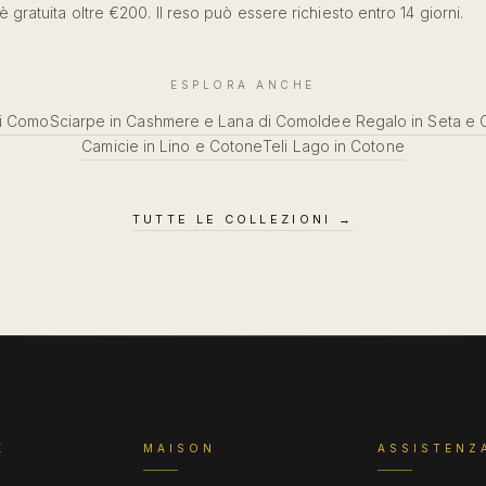
 è gratuita oltre €200. Il reso può essere richiesto entro 14 giorni.
ESPLORA ANCHE
di Como
Sciarpe in Cashmere e Lana di Como
Idee Regalo in Seta e
Camicie in Lino e Cotone
Teli Lago in Cotone
TUTTE LE COLLEZIONI
→
E
MAISON
ASSISTENZ