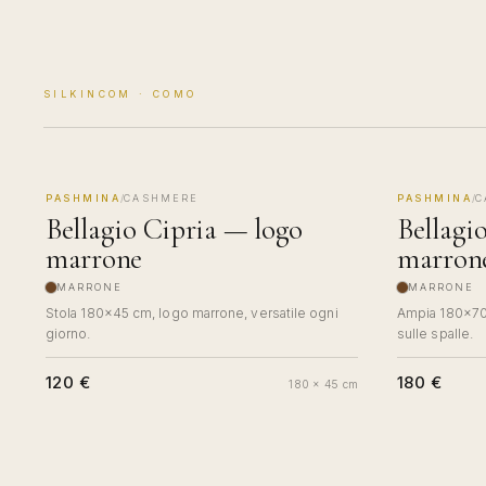
SILKINCOM · COMO
PASHMINA
/
CASHMERE
PASHMINA
/
C
MADE IN COMO
MADE IN 
Bellagio Cipria — logo
Bellagi
marrone
marron
MARRONE
MARRONE
Stola 180×45 cm, logo marrone, versatile ogni
Ampia 180×70
giorno.
sulle spalle.
120 €
180 €
180 x 45 cm