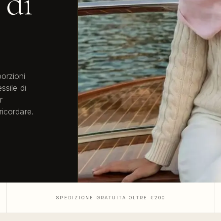
 di
orzioni
ssile di
r
ricordare.
SPEDIZIONE GRATUITA OLTRE €200