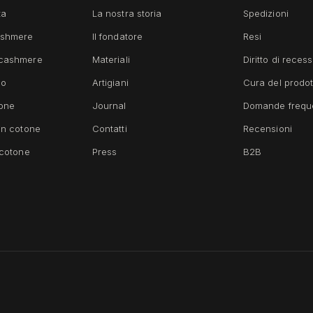
ta
La nostra storia
Spedizioni
ashmere
Il fondatore
Resi
 cashmere
Materiali
Diritto di reces
no
Artigiani
Cura del prodot
tone
Journal
Domande freque
in cotone
Contatti
Recensioni
 cotone
Press
B2B