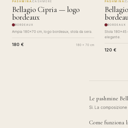
PASHMINA
/
CASHMERE
PASHMINA
/
C
MADE IN COMO
MADE IN 
Bellagio Cipria — logo
Bellagi
bordeaux
bordea
BORDEAUX
BORDEAUX
Ampia 180×70 cm, logo bordeaux, stola da sera.
Stola 180×45 
elegante.
180 €
180 x 70 cm
120 €
Le pashmine Bell
Sì. La composizione
Come funziona l