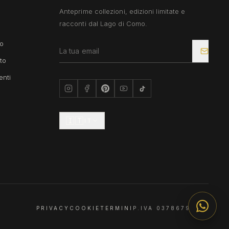
Anteprime collezioni, edizioni limitate e
racconti dal Lago di Como.
so
to
nti
🇮🇹
IT
PRIVACY
COOKIE
TERMINI
P.IVA 03786790133