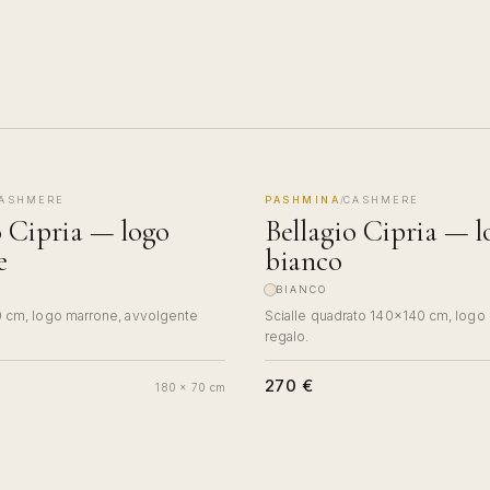
ASHMERE
PASHMINA
/
CASHMERE
COMO
MADE IN COMO
o Cipria — logo
Bellagio Cipria — l
e
bianco
BIANCO
 cm, logo marrone, avvolgente
Scialle quadrato 140×140 cm, logo 
regalo.
270 €
180 x 70 cm