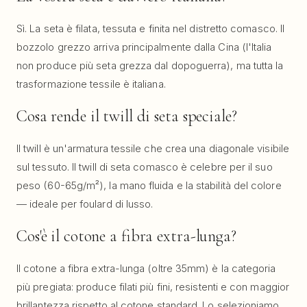
Sì. La seta è filata, tessuta e finita nel distretto comasco. Il
bozzolo grezzo arriva principalmente dalla Cina (l'Italia
non produce più seta grezza dal dopoguerra), ma tutta la
trasformazione tessile è italiana.
Cosa rende il twill di seta speciale?
Il twill è un'armatura tessile che crea una diagonale visibile
sul tessuto. Il twill di seta comasco è celebre per il suo
peso (60-65g/m²), la mano fluida e la stabilità del colore
— ideale per foulard di lusso.
Cos'è il cotone a fibra extra-lunga?
Il cotone a fibra extra-lunga (oltre 35mm) è la categoria
più pregiata: produce filati più fini, resistenti e con maggior
brillantezza rispetto al cotone standard. Lo selezioniamo