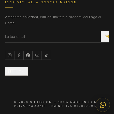
ISCRIVITI ALLA NOSTRA MAISON
Anteprime collezioni, edizioni limitate e racconti dal Lago di
Como.
🇮🇹
IT
©
2026
SILKINCOM —
100% MADE IN COMO
PRIVACY
COOKIE
TERMINI
P.IVA 03786790133