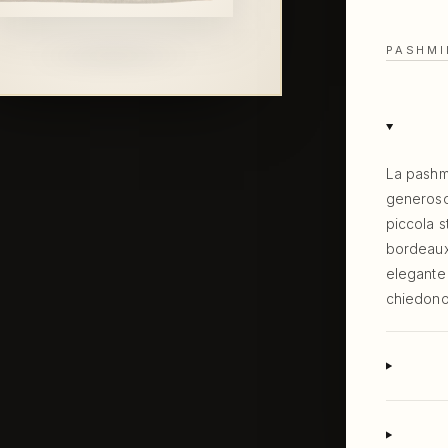
PASHMI
La pashmi
generoso
piccola s
bordeaux.
elegante 
chiedono 