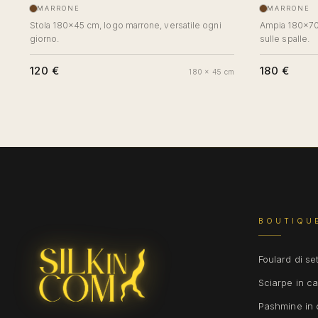
MARRONE
MARRONE
Stola 180×45 cm, logo marrone, versatile ogni
Ampia 180×70
giorno.
sulle spalle.
120 €
180 €
180 x 45 cm
BOUTIQU
Foulard di se
Sciarpe in c
Pashmine in