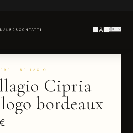
IT
NAL
B2B
CONTATTI
ERE
— BELLAGIO
llagio Cipria
logo bordeaux
 €