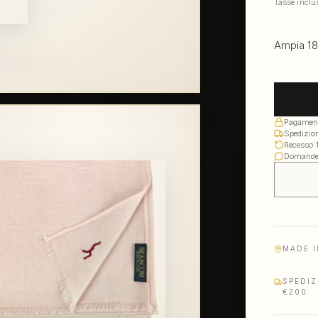
Tasse inclu
Ampia 18
Pagament
Spedizion
Recesso 14
Domande?
MADE I
SPEDIZ
€200