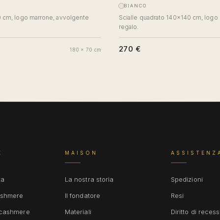
BIANCO
 cm, logo marrone, avvolgente
Scialle quadrato 140×140 cm, logo 
regalo.
270 €
180 x 70 cm
E
MAISON
ASSISTENZ
ta
La nostra storia
Spedizioni
ashmere
Il fondatore
Resi
 cashmere
Materiali
Diritto di reces