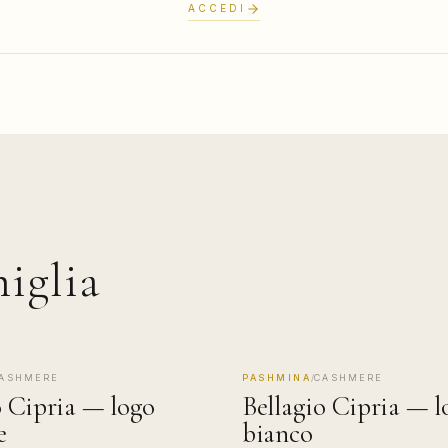
ACCEDI
miglia
ASHMERE
PASHMINA
/
CASHMERE
COMO
MADE IN COMO
o Cipria — logo
Bellagio Cipria — l
e
bianco