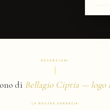
RECENSIONI
cono di
Bellagio Cipria — logo
LA NOSTRA GARANZIA