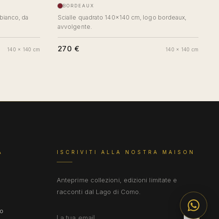
BORDEAUX
bianco, da
Scialle quadrato 140×140 cm, logo bordeaux,
avvolgente.
270 €
140 x 140 cm
140 x 140 cm
A
ISCRIVITI ALLA NOSTRA MAISON
Anteprime collezioni, edizioni limitate e
racconti dal Lago di Como.
so