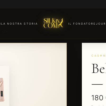
I
LA NOSTRA STORIA
IL FONDATORE
JOUR
DEAUX
CASHM
Be
— 
180