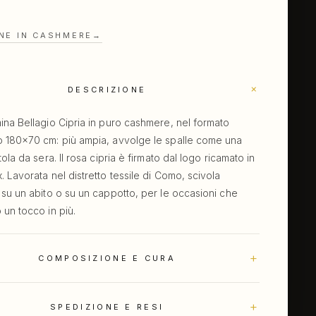
NE IN CASHMERE
→
+
DESCRIZIONE
na Bellagio Cipria in puro cashmere, nel formato
 180×70 cm: più ampia, avvolge le spalle come una
tola da sera. Il rosa cipria è firmato dal logo ricamato in
 Lavorata nel distretto tessile di Como, scivola
su un abito o su un cappotto, per le occasioni che
un tocco in più.
+
COMPOSIZIONE E CURA
+
SPEDIZIONE E RESI