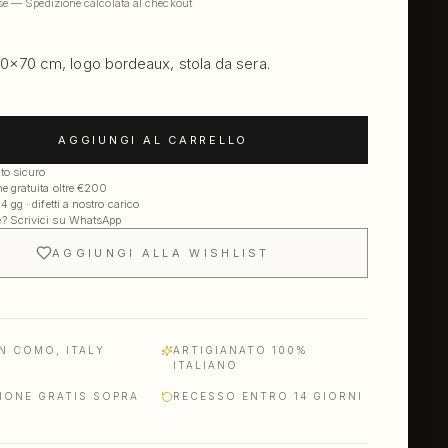
se — Spedizione calcolata al checkout
0×70 cm, logo bordeaux, stola da sera.
AGGIUNGI AL CARRELLO
o sicuro
e gratuita oltre €200
 gg · difetti a nostro carico
 Scrivici su WhatsApp
AGGIUNGI ALLA WISHLIST
N COMO, ITALY
ARTIGIANATO 100%
ITALIANO
IONE GRATIS SOPRA
RECESSO ENTRO 14 GIORNI