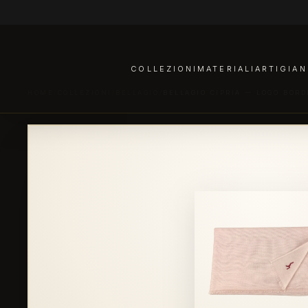
COLLEZIONI
MATERIALI
ARTIGIAN
HOME
/
COLLEZIONI
/
BELLAGIO
/
BELLAGIO CIPRIA — LOGO BOR