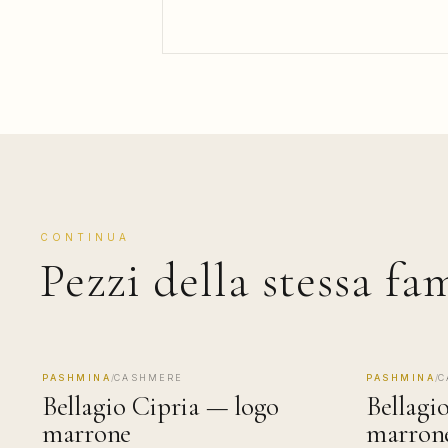
CONTINUA
Pezzi della stessa fa
PASHMINA
/
CASHMERE
PASHMINA
/
C
MADE IN COMO
MADE IN 
Bellagio Cipria — logo
Bellagi
marrone
marron