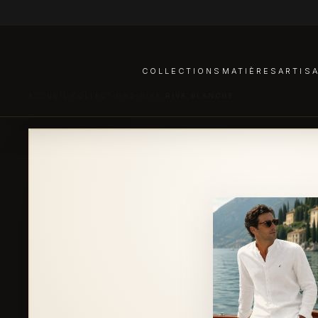
COLLECTIONS
MATIÈRES
ARTIS
ACCUEIL
/
COLLECTIONS
/
RIVA
/
RIVA BLANCHE