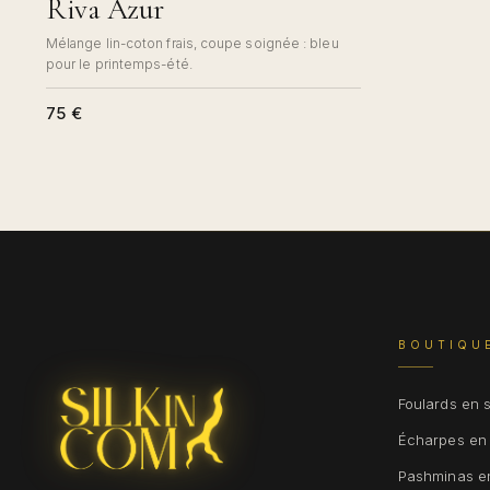
Riva Azur
Mélange lin-coton frais, coupe soignée : bleu
pour le printemps-été.
75 €
BOUTIQU
Foulards en 
Écharpes en
Pashminas e