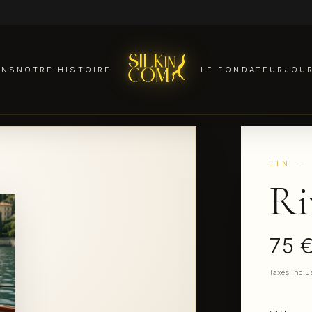
ANS
NOTRE HISTOIRE
LE FONDATEUR
JOU
LIN
— 
Ri
75 
Taxes inclu