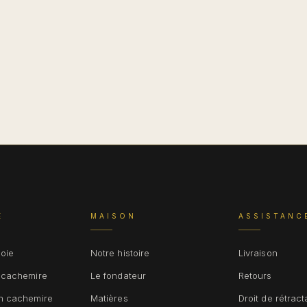
E
MAISON
ASSISTANC
soie
Notre histoire
Livraison
 cachemire
Le fondateur
Retours
n cachemire
Matières
Droit de rétract