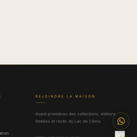
E
REJOINDRE LA MAISON
Avant-premières des collections, éditions
limitées et récits du Lac de Côme.
ation