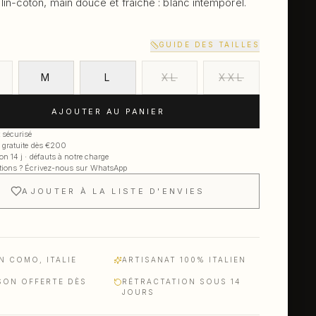
in-coton, main douce et fraîche : blanc intemporel.
GUIDE DES TAILLES
M
L
XL
XXL
AJOUTER AU PANIER
 sécurisé
 gratuite dès €200
ion 14 j · défauts à notre charge
tions ? Écrivez-nous sur WhatsApp
AJOUTER À LA LISTE D'ENVIES
N COMO, ITALIE
ARTISANAT 100% ITALIEN
SON OFFERTE DÈS
RÉTRACTATION SOUS 14
JOURS