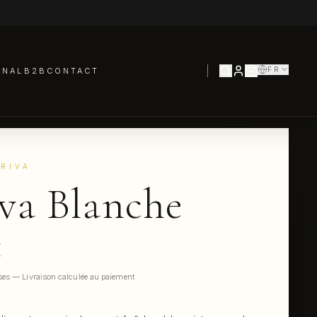
FR
RNAL
B2B
CONTACT
RIVA
va Blanche
€
ses — Livraison calculée au paiement