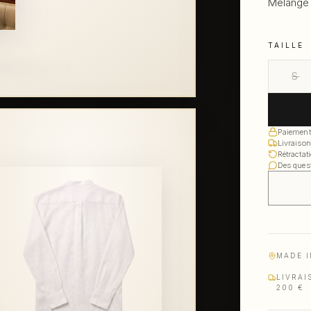
Mélange l
TAILLE
S
Paiement
Livraison
Rétractat
Des ques
MADE I
LIVRAI
200 €