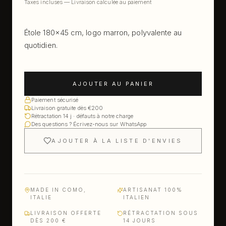
Taxes incluses — Livraison calculée au paiement
Étole 180×45 cm, logo marron, polyvalente au
quotidien.
AJOUTER AU PANIER
Paiement sécurisé
Livraison gratuite dès €200
Rétractation 14 j · défauts à notre charge
Des questions ? Écrivez-nous sur WhatsApp
AJOUTER À LA LISTE D'ENVIES
MADE IN COMO,
ARTISANAT 100%
ITALIE
ITALIEN
LIVRAISON OFFERTE
RÉTRACTATION SOUS
DÈS 200 €
14 JOURS