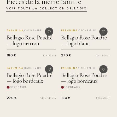
Pièces de la même famille
VOIR TOUTE LA COLLECTION
BELLAGIO
MADE IN COMO
MADE IN COMO
/
/
PASHMINA
CACHEMIRE
PASHMINA
CACHEMIRE
Bellagio Rose Poudré
Bellagio Rose Poudré
— logo marron
— logo blanc
180 €
270 €
180 x 70 cm
140 x 140 cm
MADE IN COMO
MADE IN COMO
/
/
PASHMINA
CACHEMIRE
PASHMINA
CACHEMIRE
Bellagio Rose Poudré
Bellagio Rose Poudré
— logo bordeaux
— logo bordeaux
BORDEAUX
BORDEAUX
270 €
180 €
140 x 140 cm
180 x 70 cm