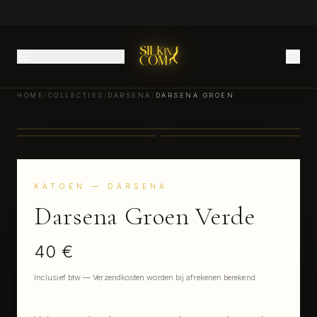
HOME
/
COLLECTIES
/
DARSENA
/
DARSENA GROEN
KATOEN
— DARSENA
Darsena Groen
Verde
40 €
Inclusief btw — Verzendkosten worden bij afrekenen berekend