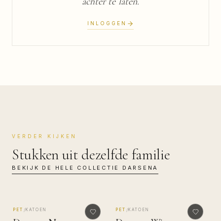
achter te laten.
INLOGGEN
VERDER KIJKEN
Stukken uit dezelfde familie
BEKIJK DE HELE COLLECTIE
DARSENA
MADE IN COMO
MADE IN COMO
/
/
PET
KATOEN
PET
KATOEN