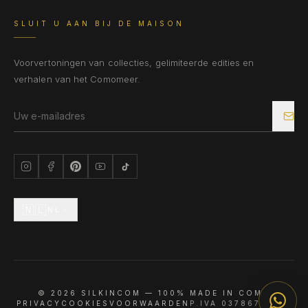
SLUIT U AAN BIJ DE MAISON
Voorvertoningen van collecties, gelimiteerde edities en
verhalen van het Comomeer.
🇳🇱
NL
©
2026
SILKINCOM —
100% MADE IN COMO
PRIVACY
COOKIES
VOORWAARDEN
P.IVA 03786790133