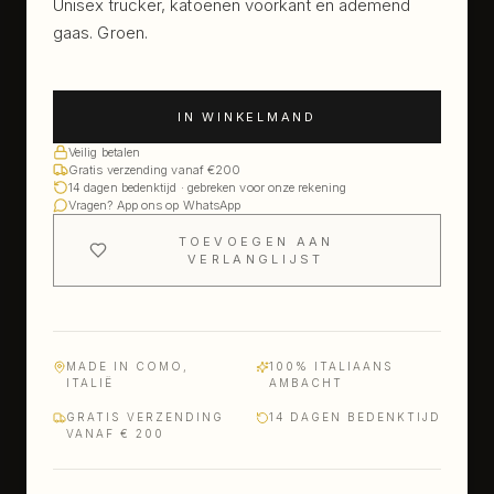
Unisex trucker, katoenen voorkant en ademend
gaas. Groen.
IN WINKELMAND
Veilig betalen
Gratis verzending vanaf €200
14 dagen bedenktijd · gebreken voor onze rekening
Vragen? App ons op WhatsApp
TOEVOEGEN AAN
VERLANGLIJST
MADE IN COMO,
100% ITALIAANS
ITALIË
AMBACHT
GRATIS VERZENDING
14 DAGEN BEDENKTIJD
VANAF € 200