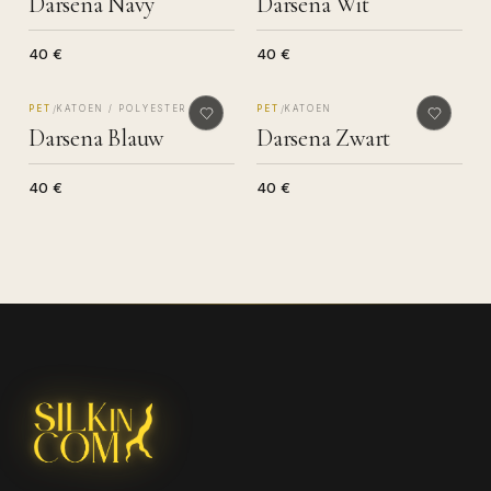
Darsena Navy
Darsena Wit
40 €
40 €
MADE IN COMO
MADE IN COMO
/
/
PET
KATOEN / POLYESTER
PET
KATOEN
Darsena Blauw
Darsena Zwart
40 €
40 €