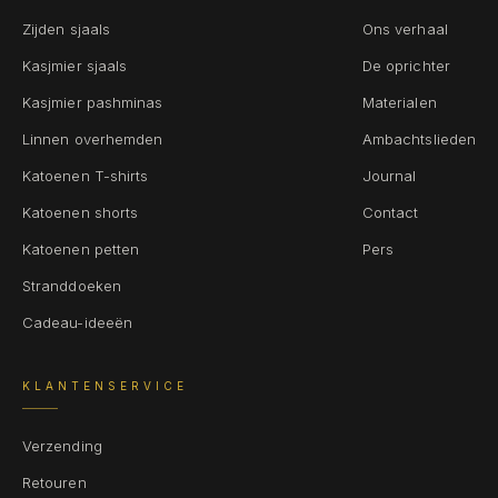
Zijden sjaals
Ons verhaal
Kasjmier sjaals
De oprichter
Kasjmier pashminas
Materialen
Linnen overhemden
Ambachtslieden
Katoenen T-shirts
Journal
Katoenen shorts
Contact
Katoenen petten
Pers
Stranddoeken
Cadeau-ideeën
KLANTENSERVICE
Verzending
Retouren