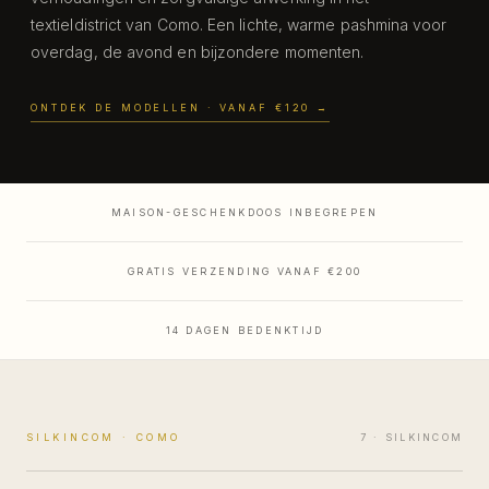
textieldistrict van Como. Een lichte, warme pashmina voor
overdag, de avond en bijzondere momenten.
ONTDEK DE MODELLEN
· VANAF €120
→
MADE IN COMO
MAISON-GESCHENKDOOS INBEGREPEN
GRATIS VERZENDING VANAF €200
14 DAGEN BEDENKTIJD
SILKINCOM · COMO
7
· SILKINCOM