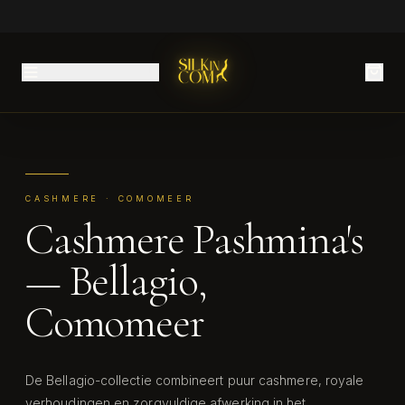
CASHMERE · COMOMEER
Cashmere Pashmina's
— Bellagio,
Comomeer
De Bellagio-collectie combineert puur cashmere, royale
verhoudingen en zorgvuldige afwerking in het