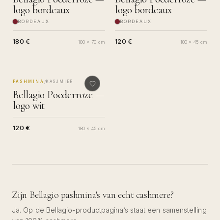
logo bordeaux
logo bordeaux
BORDEAUX
BORDEAUX
180 €
120 €
180 x 70 cm
180 x 45 cm
MADE IN COMO
/
PASHMINA
KASJMIER
Bellagio Poederroze —
logo wit
120 €
180 x 45 cm
Zijn Bellagio pashmina's van echt cashmere?
Ja. Op de Bellagio-productpagina’s staat een samenstelling