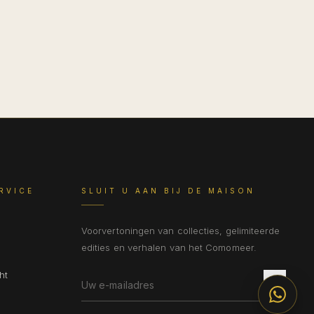
RVICE
SLUIT U AAN BIJ DE MAISON
Voorvertoningen van collecties, gelimiteerde
edities en verhalen van het Comomeer.
ht