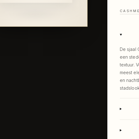
CASHME
De sjaal 
een stede
textuur. 
meest ele
en nacht
stadslook