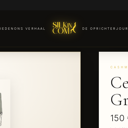
IEDEN
ONS VERHAAL
DE OPRICHTER
JOU
CASHM
Ce
Gr
150