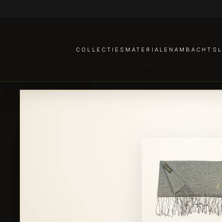
COLLECTIES
MATERIALEN
AMBACHTSL
HOME
/
COLLECTIES
/
CERNOBBIO
/
CERNOBBIO GRIJS