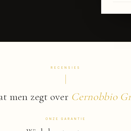
RECENSIES
t men zegt over
Cernobbio Gr
ONZE GARANTIE