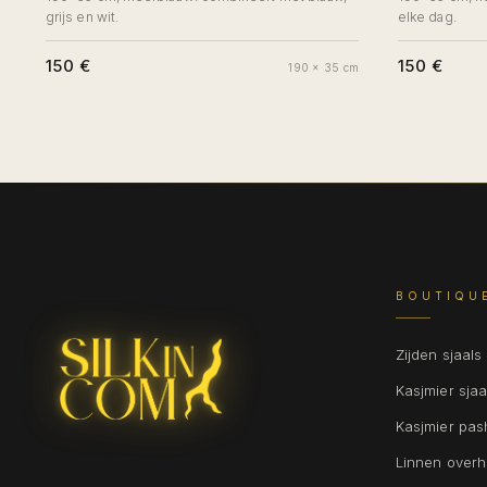
grijs en wit.
elke dag.
150 €
150 €
190 x 35 cm
BOUTIQU
Zijden sjaals
Kasjmier sjaa
Kasjmier pa
Linnen over