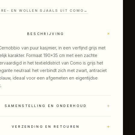
RE- EN WOLLEN SJAALS UIT COMO
→
+
BESCHRIJVING
Cernobbio van puur kasjmier, in een verfijnd grijs met
lijk karakter. Formaat 190×35 cm met een zachte
Vervaardigd in het textieldistrict van Como is grijs het
gante neutraal: het verbindt zich met zwart, antraciet
blauw, ideaal voor een afgemeten en eigentijdse
.
+
SAMENSTELLING EN ONDERHOUD
+
VERZENDING EN RETOUREN