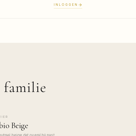
INLOGGEN
 familie
MIER
COMO
io Beige
traal beige dat overal bij past,