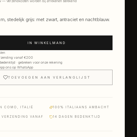
tw — Verzendkosten worden bij afrekenen berekend
, stedelijk grijs: met zwart, antraciet en nachtblauw.
IN WINKELMAND
alen
erzending vanaf €200
bedenktijd · gebreken voor onze rekening
App ons op WhatsApp
TOEVOEGEN AAN VERLANGLIJST
N COMO, ITALIË
100% ITALIAANS AMBACHT
S VERZENDING VANAF
14 DAGEN BEDENKTIJD