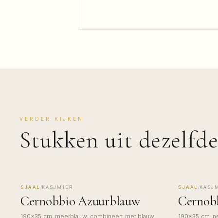
VERDER KIJKEN
Stukken uit dezelfde
SJAAL
/
KASJMIER
SJAAL
/
KASJ
MADE IN COMO
MADE IN 
Cernobbio Azuurblauw
Cernobb
190×35 cm, meerblauw: combineert met blauw,
190×35 cm, neu