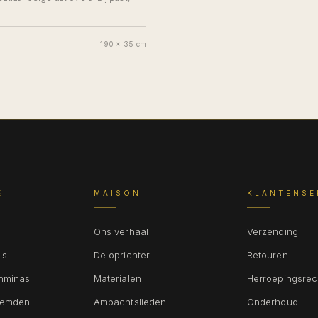
190 x 35 cm
E
MAISON
KLANTENSE
Ons verhaal
Verzending
ls
De oprichter
Retouren
shminas
Materialen
Herroepingsrec
hemden
Ambachtslieden
Onderhoud