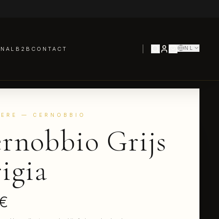
NL
RNAL
B2B
CONTACT
ERE
— CERNOBBIO
rnobbio Grijs
igia
 €