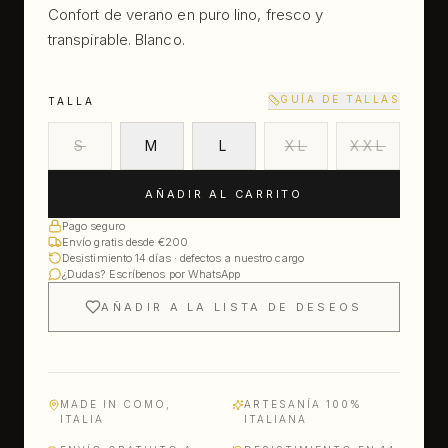
Confort de verano en puro lino, fresco y
transpirable. Blanco.
GUÍA DE TALLAS
TALLA
S
M
L
XL
XXL
AÑADIR AL CARRITO
Pago seguro
Envío gratis desde €200
Desistimiento 14 días · defectos a nuestro cargo
¿Dudas? Escríbenos por WhatsApp
AÑADIR A LA LISTA DE DESEOS
MADE IN COMO,
ARTESANÍA 100%
ITALIA
ITALIANA