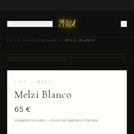
INICIO
/
COLECCIONES
/
MELZI
/
MELZI BLANCO
LINO
— MELZI
Melzi Blanco
65 €
Impuestos incluidos — Envío calculado en el checkout