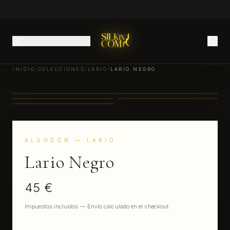
INICIO
/
COLECCIONES
/
LARIO
/
LARIO NEGRO
ALGODÓN
— LARIO
Lario Negro
45 €
Impuestos incluidos — Envío calculado en el checkout