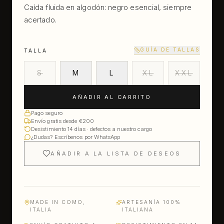
Caída fluida en algodón: negro esencial, siempre
acertado.
GUÍA DE TALLAS
TALLA
S
M
L
XL
XXL
AÑADIR AL CARRITO
Pago seguro
Envío gratis desde €200
Desistimiento 14 días · defectos a nuestro cargo
¿Dudas? Escríbenos por WhatsApp
AÑADIR A LA LISTA DE DESEOS
MADE IN COMO,
ARTESANÍA 100%
ITALIA
ITALIANA