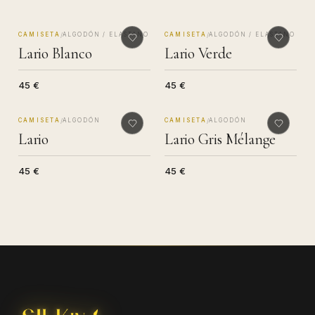
MADE IN COMO
MADE IN COMO
/
/
CAMISETA
ALGODÓN / ELASTANO
CAMISETA
ALGODÓN / ELASTANO
Lario Blanco
Lario Verde
45 €
45 €
MADE IN COMO
MADE IN COMO
/
/
CAMISETA
ALGODÓN
CAMISETA
ALGODÓN
Lario
Lario Gris Mélange
45 €
45 €