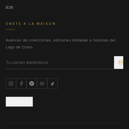
B2B
ÚNETE A LA MAISON
Avances de colecciones, ediciones limitadas e historias del
Lago de Como.
🇪🇸
ES