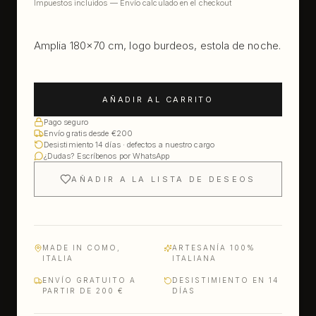
Impuestos incluidos — Envío calculado en el checkout
Amplia 180×70 cm, logo burdeos, estola de noche.
AÑADIR AL CARRITO
Pago seguro
Envío gratis desde €200
Desistimiento 14 días · defectos a nuestro cargo
¿Dudas? Escríbenos por WhatsApp
AÑADIR A LA LISTA DE DESEOS
MADE IN COMO,
ARTESANÍA 100%
ITALIA
ITALIANA
ENVÍO GRATUITO A
DESISTIMIENTO EN 14
PARTIR DE 200 €
DÍAS