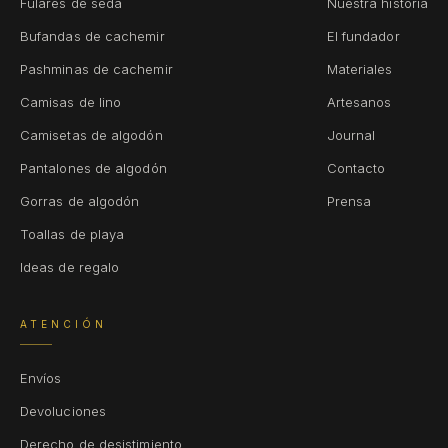
Fulares de seda
Nuestra historia
Bufandas de cachemir
El fundador
Pashminas de cachemir
Materiales
Camisas de lino
Artesanos
Camisetas de algodón
Journal
Pantalones de algodón
Contacto
Gorras de algodón
Prensa
Toallas de playa
Ideas de regalo
ATENCIÓN
Envíos
Devoluciones
Derecho de desistimiento