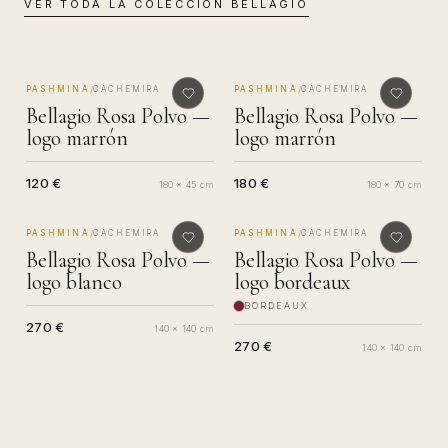
VER TODA LA COLECCIÓN
BELLAGIO
MADE IN COMO
MADE IN COMO
/
/
PASHMINA
CACHEMIRA
PASHMINA
CACHEMIRA
Bellagio Rosa Polvo —
Bellagio Rosa Polvo —
logo marrón
logo marrón
120 €
180 €
180 x 45 cm
180 x 70 cm
MADE IN COMO
MADE IN COMO
/
/
PASHMINA
CACHEMIRA
PASHMINA
CACHEMIRA
Bellagio Rosa Polvo —
Bellagio Rosa Polvo —
logo blanco
logo bordeaux
BORDEAUX
270 €
140 x 140 cm
270 €
140 x 140 cm