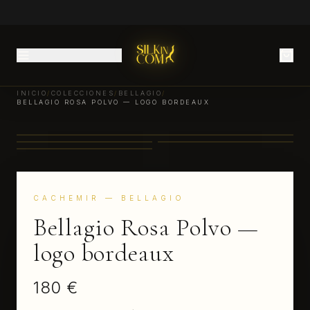
INICIO
/
COLECCIONES
/
BELLAGIO
/
BELLAGIO ROSA POLVO — LOGO BORDEAUX
CACHEMIR
— BELLAGIO
Bellagio Rosa Polvo —
logo bordeaux
180 €