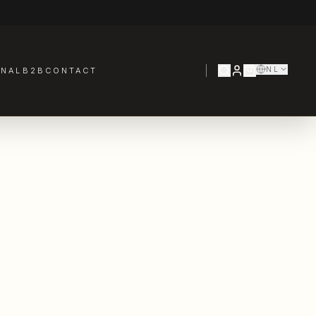
NL
RNAL
B2B
CONTACT