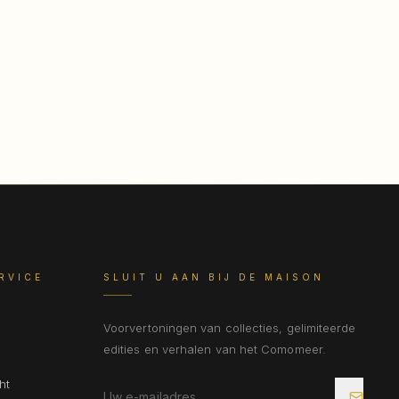
RVICE
SLUIT U AAN BIJ DE MAISON
Voorvertoningen van collecties, gelimiteerde
edities en verhalen van het Comomeer.
ht