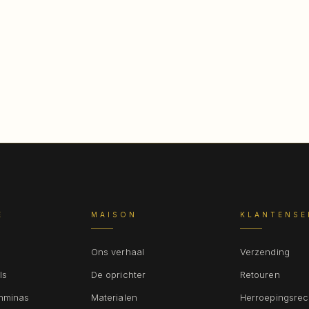
E
MAISON
KLANTENSE
Ons verhaal
Verzending
ls
De oprichter
Retouren
shminas
Materialen
Herroepingsrec